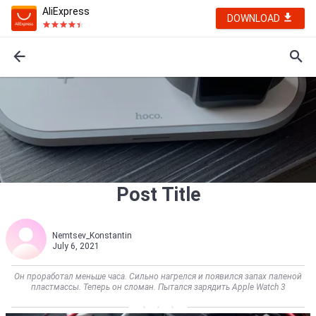
AliExpress
DOWNLOAD
Post Title
Nemtsev_Konstantin
July 6, 2021
Он проработал меньше часа. Сильно нагрелся и появился запах паленой
пластмассы. Теперь он сломан. Пытался зарядить Apple Watch 3