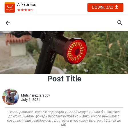
AliExpress
DOWNLOAD
Post Title
Muti_4erez_arabov
July 6, 2021
Не понравился - крепеж под седло у новой модели. Знал бы…заказал
другой! В целом фонарь работает исправно и ярко, много режимов с
которыми ещё разбираюсь… Доставка в постомат быстрая, 12 дней до
МО.