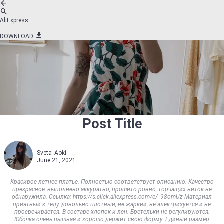
AliExpress
DOWNLOAD
Post Title
Sveta_Aoki
June 21, 2021
Красивое летнее платье. Полностью соответствует описанию. Качество
прекрасное, выполнено аккуратно, прошито ровно, торчащих ниток не
обнаружила. Ссылка: https://s.click.aliexpress.com/e/_98omUz Материал
приятный к телу, довольно плотный, не жаркий, не электризуется и не
просвечивается. В составе хлопок и лен. Бретельки не регулируются.
Юбочка очень пышная и хорошо держит свою форму. Единый размер