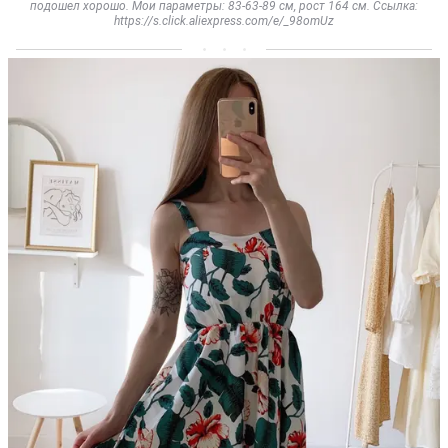
подошел хорошо. Мои параметры: 83-63-89 см, рост 164 см. Ссылка:
https://s.click.aliexpress.com/e/_98omUz