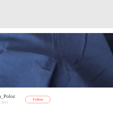
a_Poloz
Follow
, 2021