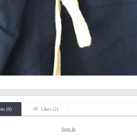
ts (
0
)
Likes (
2
)
Sign In