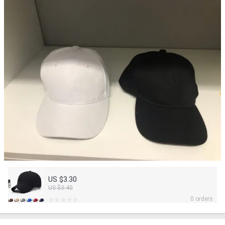
US $3.30
US $3.40
0 orders