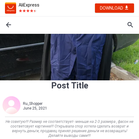
AliExpress
DOWNLOAD
Post Title
Ru_Shopper
June 25, 2021
Не советую!!! Размер не соответствует- меньше на 2-3 размера , фасон не
соответсвует картинке!!! Открывала спор хотела сделать возврат и
вернуть деньги, продавец принял решение деньги не возвращать!
Делайте выводы сами!!!