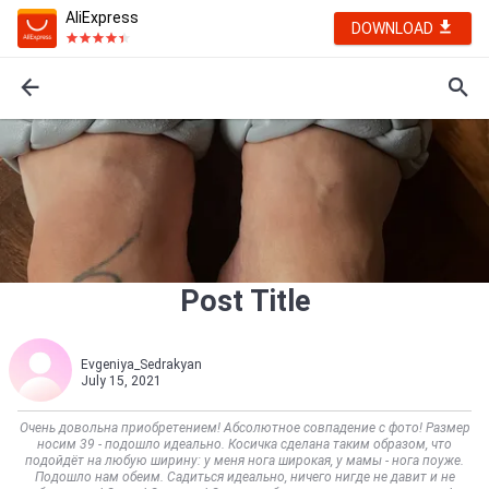
AliExpress
DOWNLOAD
Post Title
Evgeniya_Sedrakyan
July 15, 2021
Очень довольна приобретением! Абсолютное совпадение с фото! Размер
носим 39 - подошло идеально. Косичка сделана таким образом, что
подойдёт на любую ширину: у меня нога широкая, у мамы - нога поуже.
Подошло нам обеим. Садиться идеально, ничего нигде не давит и не