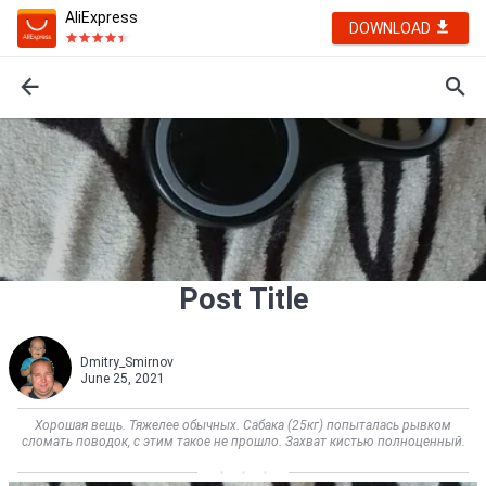
AliExpress
DOWNLOAD
Post Title
Dmitry_Smirnov
June 25, 2021
Хорошая вещь. Тяжелее обычных. Сабака (25кг) попыталась рывком
сломать поводок, с этим такое не прошло. Захват кистью полноценный.