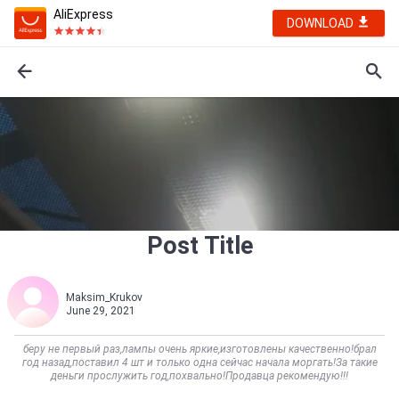
AliExpress
DOWNLOAD
Post Title
Maksim_Krukov
June 29, 2021
беру не первый раз,лампы очень яркие,изготовлены качественно!брал
год назад,поставил 4 шт и только одна сейчас начала моргать!За такие
деньги прослужить год,похвально!Продавца рекомендую!!!