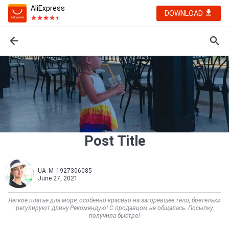
AliExpress
DOWNLOAD
Post Title
UA_M_1927306085
June 27, 2021
Легкое платье для моря, особенно красиво на загоревшее тело, бретельки
регулируют длину.Рекомендую! С продавцом не общалась. Посылку
получила быстро!