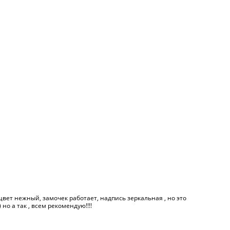
цвет нежный, замочек работает, надпись зеркальная , но это
о а так , всем рекомендую!!!!