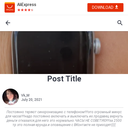
AliExpress
DOWNLOAD
Post Title
Vk_M
July 20, 2021
Постоянно теряют синхронизацию с телефоном!!!!это огромный минус
для часов!!!!надо постоянно включать и выключать их.продавец вернуть
деньги отказался.для него это нормально.ЧАСЫ НЕ СОВЕТУЮ!!!!за 2500
тр это полная ерунда.и оповещение с ВКонтакте не приходят((((