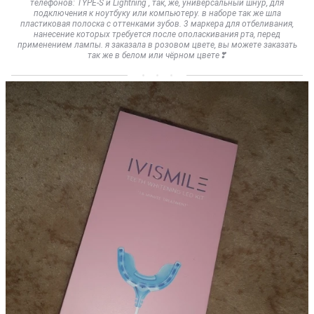
телефонов: TYPE-S и Lightning , так, же, универсальный шнур, для
подключения к ноутбуку или компьютеру. в наборе так же шла
пластиковая полоска с оттенками зубов. 3 маркера для отбеливания,
нанесение которых требуется после ополаскивания рта, перед
применением лампы. я заказала в розовом цвете, вы можете заказать
так же в белом или чёрном цвете❣