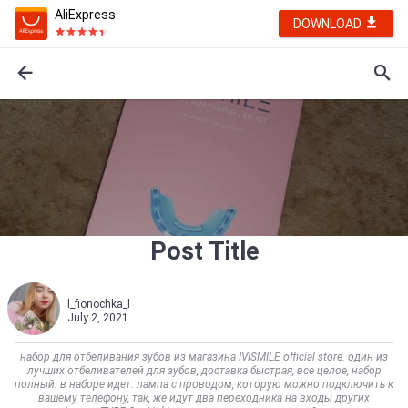
AliExpress
DOWNLOAD
Post Title
l_fionochka_l
July 2, 2021
набор для отбеливания зубов из магазина IVISMILE official store. один из
лучших отбеливателей для зубов, доставка быстрая, все целое, набор
полный. в наборе идет: лампа с проводом, которую можно подключить к
вашему телефону, так, же идут два переходника на входы других