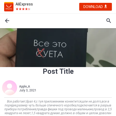
AliExpress
DOWNLOAD
Post Title
Apple_A
July 3, 2021
Все работает,брал 4,с туя приложением конектится,шли не долго,все в
порядке,размер чуть больше спичечного коробка,подключается в разрыв
прибора потребления,правда фишки под провода маленькие,провод в 2,5
квадрата не лезет,1,5 квадрата думаю должно.в общем и целом доволен