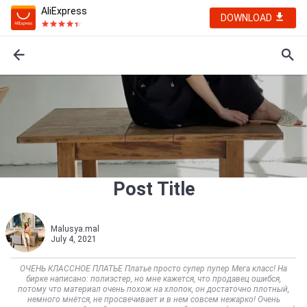
AliExpress
DOWNLOAD
Post Title
Malusya.mal
July 4, 2021
ОЧЕНЬ КЛАССНОЕ ПЛАТЬЕ Платье просто супер пупер Мега класс! На
бирке написано: полиэстер, но мне кажется, что продавец ошибся,
потому что материал очень похож на хлопок, он достаточно плотный,
немного мнётся, не просвечивает и в нем совсем нежарко! Очень