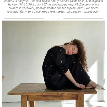
довольна покупкой, люблю такую длину, люблю такие фасоны и вырезы)
На свои 84/60/90 и рост 167 см заказала размер XS. Декор- мелкие
вышитые цветочки) Вообще платье аналог заразы, очень хорошего
качества) Получила в нем море комплиментов даже от незнакомых))