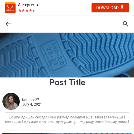
AliExpress
DOWNLOAD
Post Title
Katrinst27
July 4, 2021
Бомба, пришли быстро) нам размер большой ещё) заказала меньше )
классные ) я думаю соответствует размерному ряду российскому норм )