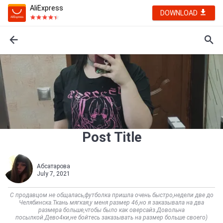
AliExpress
DOWNLOAD
Post Title
Абсатарова
July 7, 2021
С продавцом не общалась,футболка пришла очень быстро,недели две до
Челябинска.Ткань мягкая,у меня размер 46,но я заказывала на два
размера больше,чтобы было как оверсайз.Довольна
посылкой.Дево4ки,не бойтесь заказывать на размер больше своего)