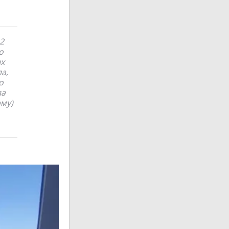
2
о
ых
а,
о
ла
рму)