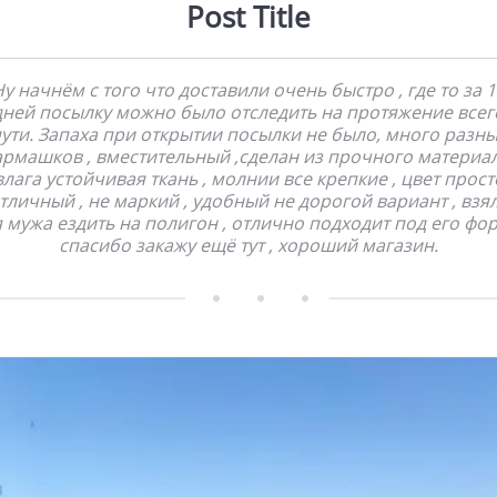
Post Title
у начнём с того что доставили очень быстро , где то за 1
дней посылку можно было отследить на протяжение всег
ути. Запаха при открытии посылки не было, много разн
армашков , вместительный ,сделан из прочного материал
влага устойчивая ткань , молнии все крепкие , цвет прост
тличный , не маркий , удобный не дорогой вариант , взя
 мужа ездить на полигон , отлично подходит под его фо
спасибо закажу ещё тут , хороший магазин.