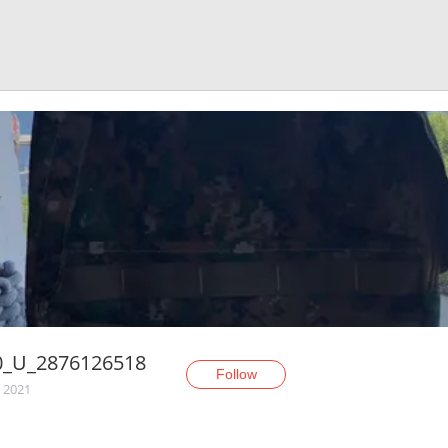
0_U_2876126518
Follow
, 2021