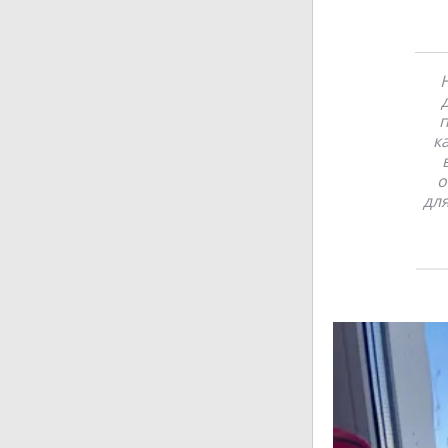
Н
п
к
о
для