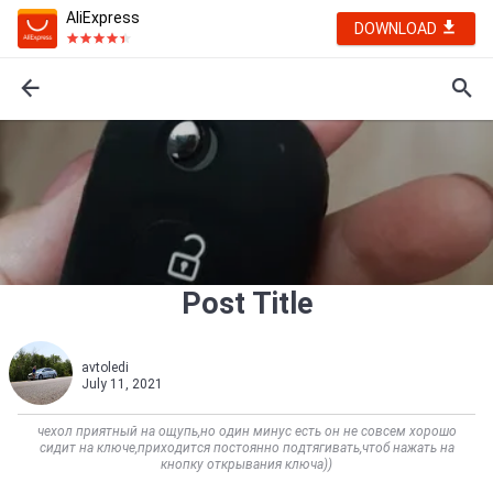
AliExpress
DOWNLOAD
Post Title
avtoledi
July 11, 2021
чехол приятный на ощупь,но один минус есть он не совсем хорошо
сидит на ключе,приходится постоянно подтягивать,чтоб нажать на
кнопку открывания ключа))    