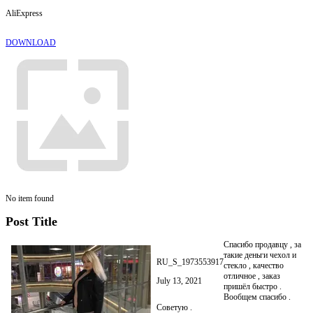
AliExpress
DOWNLOAD
No item found
Post Title
Спасибо продавцу , за
такие деньги чехол и
RU_S_1973553917
стекло , качество
отличное , заказ
July 13, 2021
пришёл быстро .
Вообщем спасибо .
Советую .