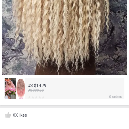
US $14.79
US $30.50
0 orders
XX likes