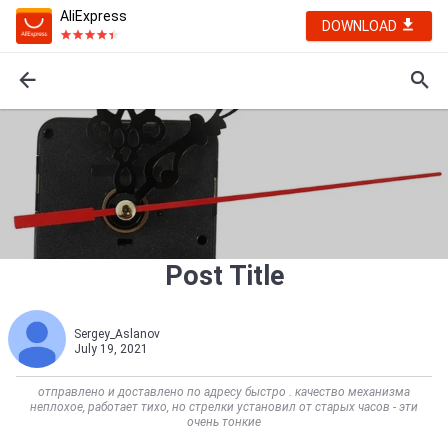
AliExpress
DOWNLOAD
Post Title
Sergey_Aslanov
July 19, 2021
отправлено и доставлено по адресу быстро . качество механизма
неплохое, работает тихо, но стрелки установил от старых часов - эти
очень тонкие