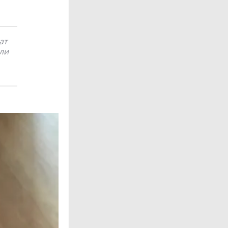
ат
ли