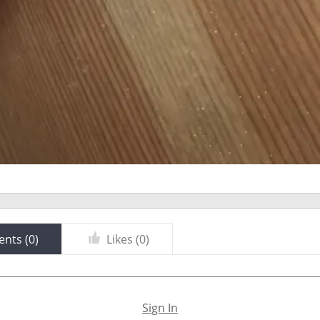
nts (
0
)
Likes (
0
)
Sign In