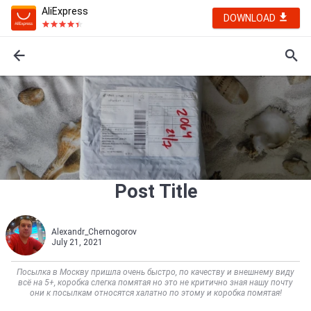
AliExpress
DOWNLOAD
Post Title
Alexandr_Chernogorov
July 21, 2021
Посылка в Москву пришла очень быстро, по качеству и внешнему виду
всё на 5+, коробка слегка помятая но это не критично зная нашу почту
они к посылкам относятся халатно по этому и коробка помятая!