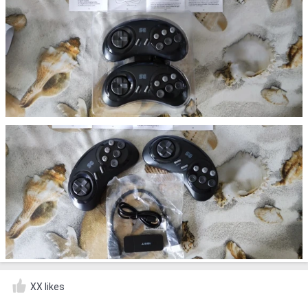
XX likes