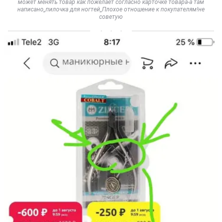
может менять товар как пожелает согласно карточке товара-а там
написано,,пилочка для ногтей,,Плохое отношение к покупателям!не
советую