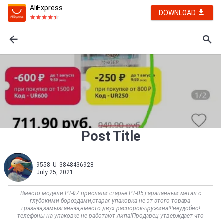
AliExpress
DOWNLOAD
Post Title
9558_U_3848436928
July 25, 2021
Вместо модели РТ-07 прислали старьё РТ-05,царапанный метал с
глубокими бороздами,старая упаковка не от этого товара-
грязная,замызганная,вместо двух распорок-пружина!!!неудобно!
телефоны на упаковке не работают-липа!Продавец утверждает что