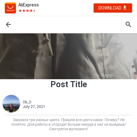
AliExpress
DOWNLOAD
Post Title
Ok_O
July 27, 2021
Заказала три разных цвета. Пришли все цвета хакки. Почему? Не
понятно. Для работы в огороде! Больше никуда в них не выйдешь!
Смотрятся жутковато!