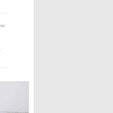
тво
т