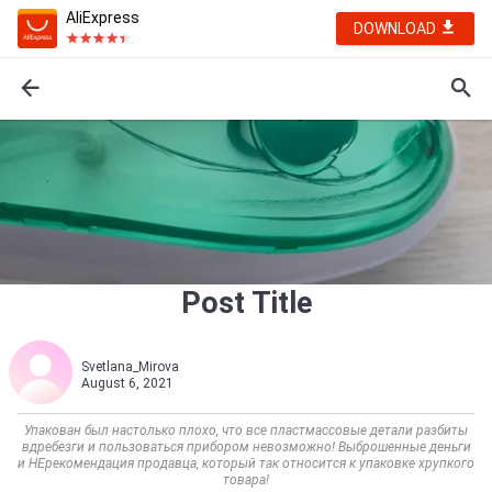
AliExpress
DOWNLOAD
Post Title
Svetlana_Mirova
August 6, 2021
Упакован был настолько плохо, что все пластмассовые детали разбиты
вдребезги и пользоваться прибором невозможно! Выброшенные деньги
и НЕрекомендация продавца, который так относится к упаковке хрупкого
товара!