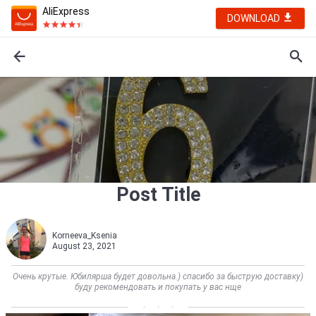
AliExpress
DOWNLOAD
Post Title
Korneeva_Ksenia
August 23, 2021
Очень крутые. Юбилярша будет довольна.) спасибо за быструю доставку)
буду рекомендовать и покупать у вас нще