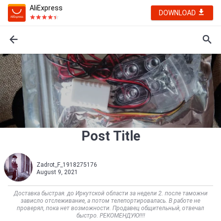
AliExpress
DOWNLOAD
Post Title
Zadrot_F_1918275176
August 9, 2021
Доставка быстрая. до Иркутской области за недели 2. после таможни
зависло отслеживание, а потом телепортировалась. В работе не
проверял, пока нет возможности. Продавец общительный, отвечал
быстро. РЕКОМЕНДУЮ!!!!