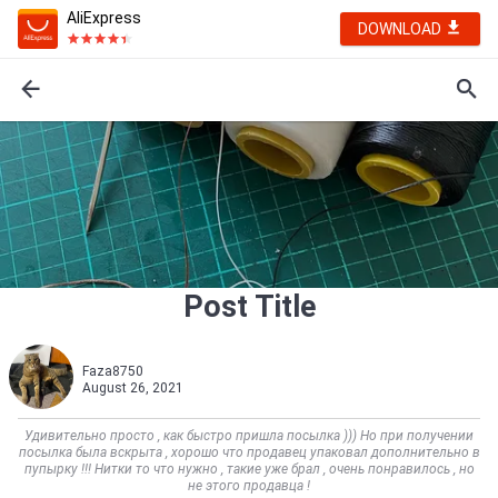
AliExpress
DOWNLOAD
Post Title
Faza8750
August 26, 2021
Удивительно просто , как быстро пришла посылка ))) Но при получении
посылка была вскрыта , хорошо что продавец упаковал дополнительно в
пупырку !!! Нитки то что нужно , такие уже брал , очень понравилось , но
не этого продавца !