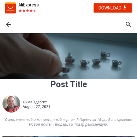
AliExpress
DOWNLOAD
Post Title
ДимаОдессит
August 27, 2021
Очень красивый и миниатюрный сервиз. В Одессу за 18 дней в отделение
Новой почты. Продавца и товар рекомендую.