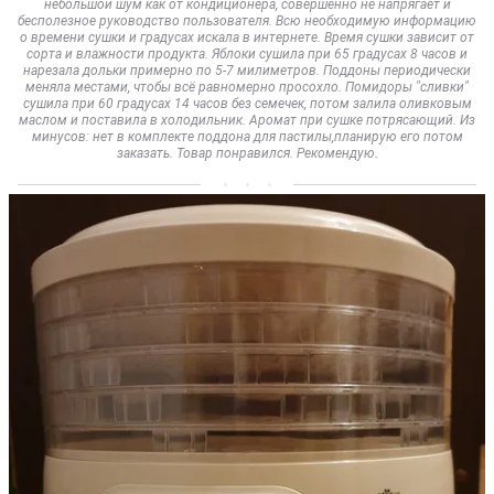
небольшой шум как от кондиционера, совершенно не напрягает и
бесполезное руководство пользователя. Всю необходимую информацию
о времени сушки и градусах искала в интернете. Время сушки зависит от
сорта и влажности продукта. Яблоки сушила при 65 градусах 8 часов и
нарезала дольки примерно по 5-7 милиметров. Поддоны периодически
меняла местами, чтобы всё равномерно просохло. Помидоры "сливки"
сушила при 60 градусах 14 часов без семечек, потом залила оливковым
маслом и поставила в холодильник. Аромат при сушке потрясающий. Из
минусов: нет в комплекте поддона для пастилы,планирую его потом
заказать. Товар понравился. Рекомендую.