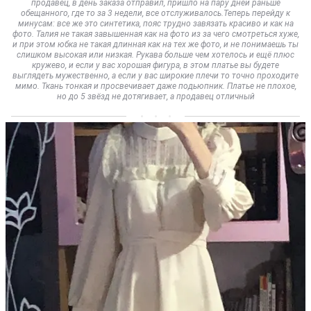
продавец, в день заказа отправил, пришло на пару дней раньше
обещанного, где то за 3 недели, все отслуживалось.Теперь перейду к
минусам: все же это синтетика, пояс трудно завязать красиво и как на
фото. Талия не такая завышенная как на фото из за чего смотреться хуже,
и при этом юбка не такая длинная как на тех же фото, и не понимаешь ты
слишком высокая или низкая. Рукава больше чем хотелось и ещё плюс
кружево, и если у вас хорошая фигура, в этом платье вы будете
выглядеть мужественно, а если у вас широкие плечи то точно проходите
мимо. Ткань тонкая и просвечивает даже подьюпник. Платье не плохое,
но до 5 звёзд не дотягивает, а продавец отличный