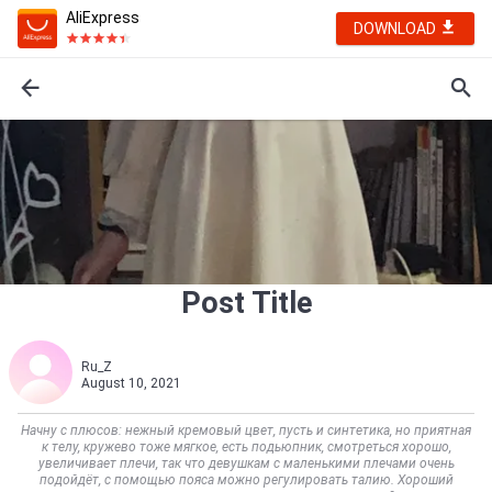
AliExpress
DOWNLOAD
Post Title
Ru_Z
August 10, 2021
Начну с плюсов: нежный кремовый цвет, пусть и синтетика, но приятная
к телу, кружево тоже мягкое, есть подьюпник, смотреться хорошо,
увеличивает плечи, так что девушкам с маленькими плечами очень
подойдёт, с помощью пояса можно регулировать талию. Хороший