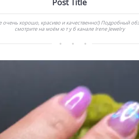
Post Title
е очень хорошо, красиво и качественно!) Подробный об
смотрите на моём ю т у б канале Irene Jewelry