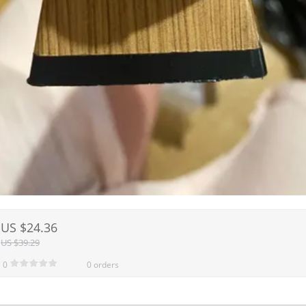
US $24.36
US $39.29
0
0 orders