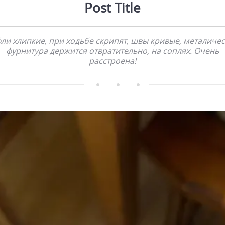
Post Title
ли хлипкие, при ходьбе скрипят, швы кривые, металиче
фурнитура держится отвратительно, на соплях. Очень
расстроена!