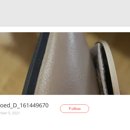
oed_D_161449670
Follow
ber 5, 2021