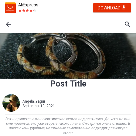
AliExpress
DOWNLOAD
Post Title
Angela_Yagur
September 10, 2021
Вот и прилетели мои экзотические серьги под рептилию. До чего же они
мне нравятся, это уже вторые такого плана. Смотрятся очень стильно. В
носке очень удобные, не тяжёлые замечательно подходят для кэжуал
стиля.