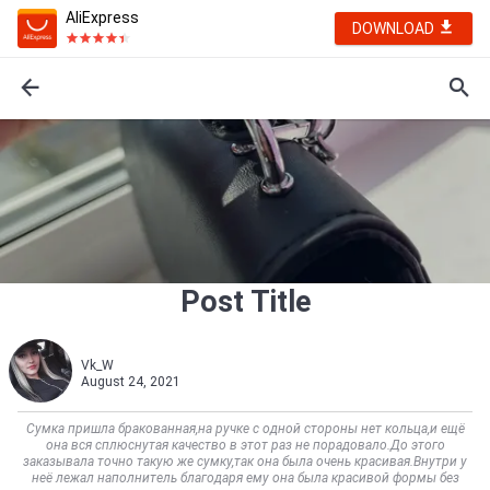
AliExpress
DOWNLOAD
Post Title
Vk_W
August 24, 2021
Сумка пришла бракованная,на ручке с одной стороны нет кольца,и ещё
она вся сплюснутая качество в этот раз не порадовало.До этого
заказывала точно такую же сумку,так она была очень красивая.Внутри у
неё лежал наполнитель благодаря ему она была красивой формы без