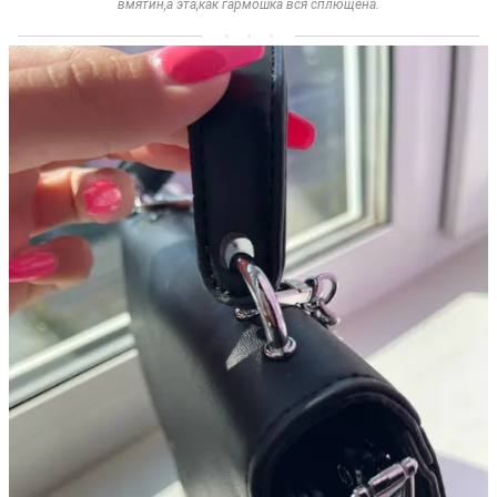
вмятин,а эта,как гармошка вся сплющена.