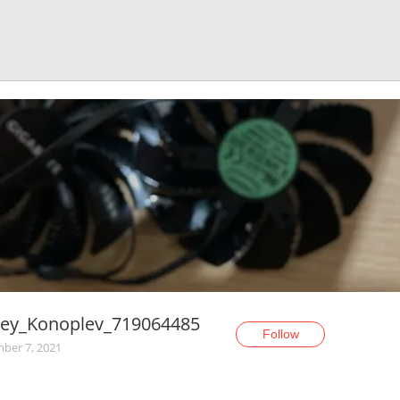
gey_Konoplev_719064485
Follow
ber 7, 2021