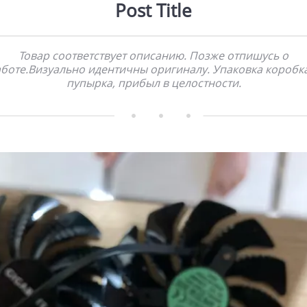
Post Title
Товар соответствует описанию. Позже отпишусь о
боте.Визуально идентичны оригиналу. Упаковка коробк
пупырка, прибыл в целостности.