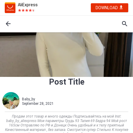
AliExpress
DOWNLOAD
Post Title
Baby_by
September 28, 2021
Продам этот товар и много одежды Подписывайтесь на мой Inst:
baby_by_aliexpress Мои параметры Грудь 93 Талия 69 Бедра 94 Мой рост
165см Отправляю по РФ и Донецк Очень удобный и к телу приятный
Качественный материал , без запаха. Смотрится супер Стильно К покупке