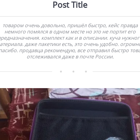
Post Title
товаром очень довольно, пришёл быстро, кейс правда
немного помялся в одном месте но это не портит его
предназначения. комплект как и в описании. куча нужног
атериала. даже пакетики есть, это очень удобно. огромн
пасибо. продавца рекомендую, все отправил быстро тов
отслеживался даже в почте России.