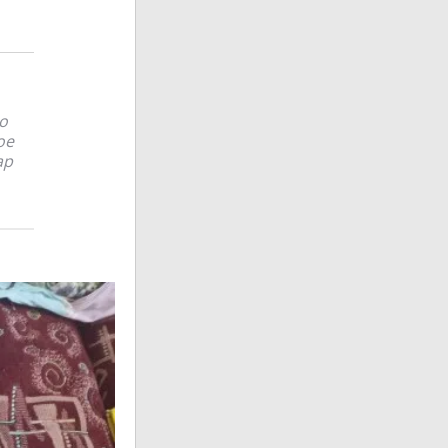
о
ое
ар