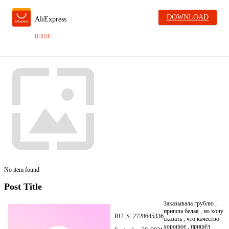
DOWNLOAD
AliExpress
No item found
Post Title
Заказывала грублю ,
пришла белая , но хочу
RU_S_2728645336
сказать , что качество
хорошое , пришёл