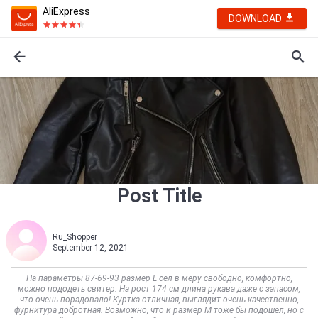
AliExpress
DOWNLOAD
Post Title
Ru_Shopper
September 12, 2021
На параметры 87-69-93 размер L сел в меру свободно, комфортно,
можно пододеть свитер. На рост 174 см длина рукава даже с запасом,
что очень порадовало! Куртка отличная, выглядит очень качественно,
фурнитура добротная. Возможно, что и размер M тоже бы подошёл, но с