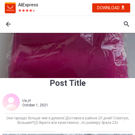
AliExpress
DOWNLOAD
Post Title
Ua_H
October 1, 2021
Они гараздо больше чем я думала! Доставка в районе 20 дней! Советую,
большие!!!))) берите все качественно , по размеру брала 22х