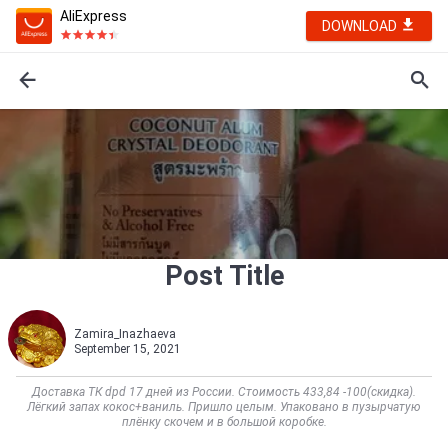
AliExpress
DOWNLOAD
Post Title
Zamira_Inazhaeva
September 15, 2021
Доставка ТК dpd 17 дней из России. Стоимость 433,84 -100(скидка).
Лёгкий запах кокос+ваниль. Пришло целым. Упаковано в пузырчатую
плёнку скочем и в большой коробке.