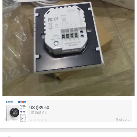
US $39.60
US $68.04
0 orders