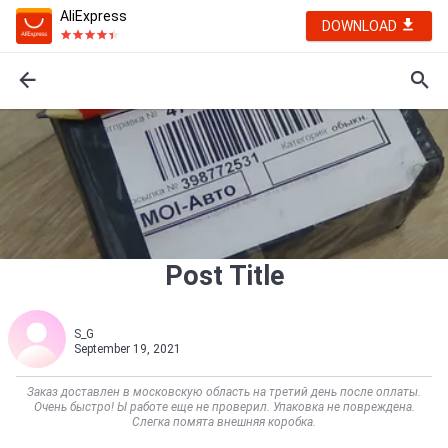
AliExpress
DOWNLOAD
Post Title
S_G
September 19, 2021
Заказ доставлен в московскую область на третий день после оплаты.
Очень быстро! Ы работе еще не проверил. Упаковка не повреждена.
Слегка помята внешняя коробка.