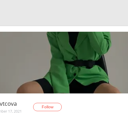
avtcova
Follow
ber 17, 2021