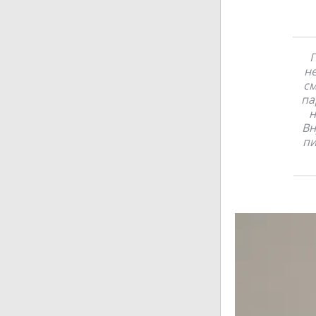
П
не
см
па
н
Вн
пи