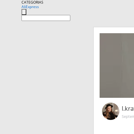
CATEGORIAS
AliExpress
l.kr
Septem