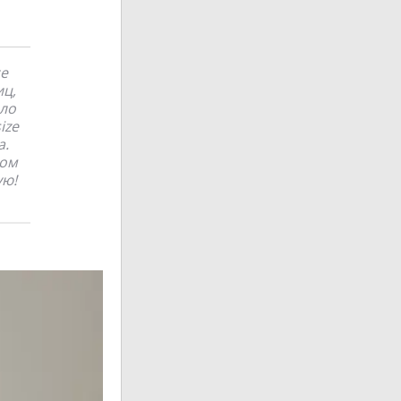
се
иц,
ало
ize
а.
ком
ую!