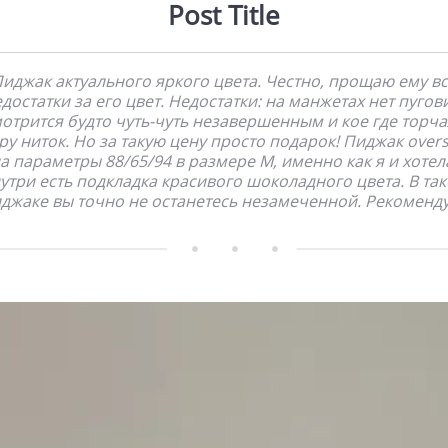
Post Title
иджак актуального яркого цвета. Честно, прощаю ему в
достатки за его цвет. Недостатки: на манжетах нет пугов
отрится будто чуть-чуть незавершенным и кое где торч
ру ниток. Но за такую цену просто подарок! Пиджак overs
а параметры 88/65/94 в размере М, именно как я и хотел
утри есть подкладка красивого шоколадного цвета. В та
джаке вы точно не останетесь незамеченной. Рекоменд