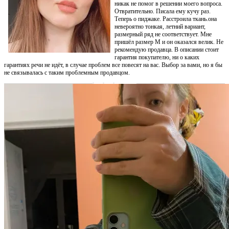
никак не помог в решении моего вопроса.
Отвратительно. Писала ему кучу раз.
Теперь о пиджаке. Расстроила ткань.она
невероятно тонкая, летний вариант,
размерный ряд не соответствует. Мне
пришёл размер М и он оказался велик. Не
рекомендую продавца. В описании стоит
гарантия покупателю, ни о каких
гарантиях речи не идёт, в случае проблем все повесят на вас. Выбор за вами, но я бы
не связывалась с таким проблемным продавцом.