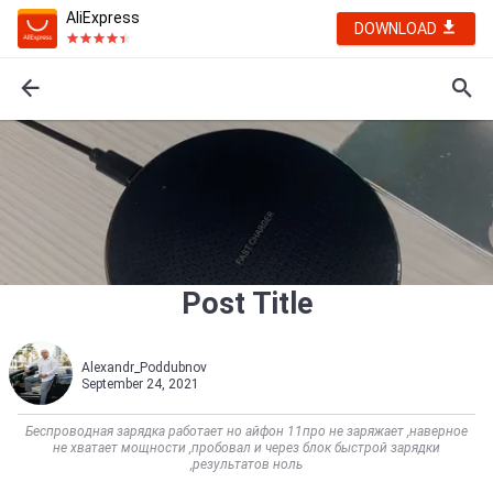
AliExpress
DOWNLOAD
Post Title
Alexandr_Poddubnov
September 24, 2021
Беспроводная зарядка работает но айфон 11про не заряжает ,наверное
не хватает мощности ,пробовал и через блок быстрой зарядки
,результатов ноль