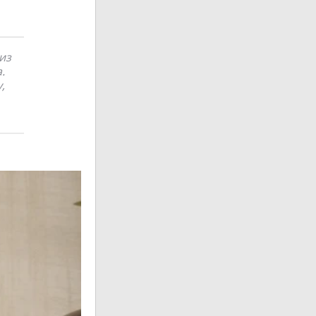
из
.
,